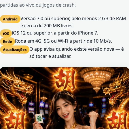
partidas ao vivo ou jogos de crash.
Versão 7.0 ou superior, pelo menos 2 GB de RAM
Android
e cerca de 200 MB livres.
iOS 12 ou superior, a partir do iPhone 7.
iOS
Roda em 4G, 5G ou Wi‑Fi a partir de 10 Mb/s.
Rede
O app avisa quando existe versão nova — é
Atualizações
só tocar e atualizar.