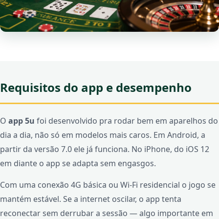
Requisitos do app e desempenho
O
app 5u
foi desenvolvido pra rodar bem em aparelhos do
dia a dia, não só em modelos mais caros. Em Android, a
partir da versão 7.0 ele já funciona. No iPhone, do iOS 12
em diante o app se adapta sem engasgos.
Com uma conexão 4G básica ou Wi‑Fi residencial o jogo se
mantém estável. Se a internet oscilar, o app tenta
reconectar sem derrubar a sessão — algo importante em