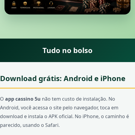
Tudo no bolso
Download grátis: Android e iPhone
O
app cassino 5u
não tem custo de instalação. No
Android, você acessa o site pelo navegador, toca em
download e instala o APK oficial. No iPhone, o caminho é
parecido, usando o Safari.