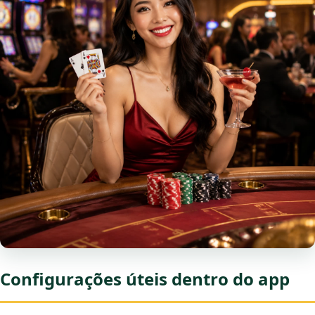
Configurações úteis dentro do app