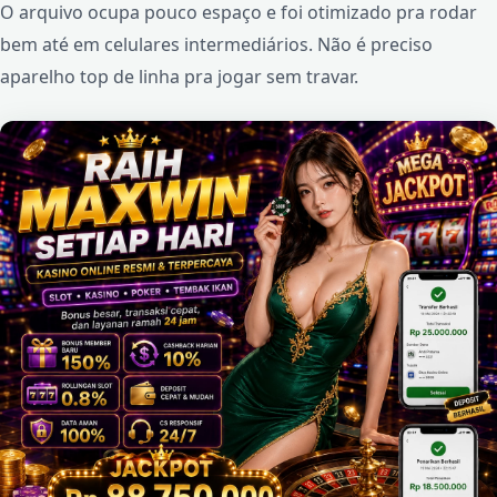
O arquivo ocupa pouco espaço e foi otimizado pra rodar
bem até em celulares intermediários. Não é preciso
aparelho top de linha pra jogar sem travar.