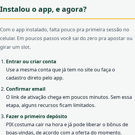
Instalou o app, e agora?
Com o app instalado, falta pouco pra primeira sessão no
celular. Em poucos passos você sai do zero pra apostar ou
girar um slot.
Entrar ou criar conta
Use a mesma conta que já tem no site ou faça o
cadastro direto pelo app.
Confirmar email
O link de ativação chega em poucos minutos. Sem essa
etapa, alguns recursos ficam limitados.
Fazer o primeiro depósito
PIX costuma cair na hora e já pode liberar o bônus de
boas‑vindas, de acordo com a oferta do momento.