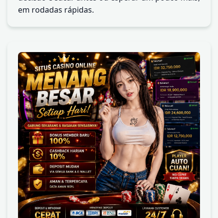
em rodadas rápidas.