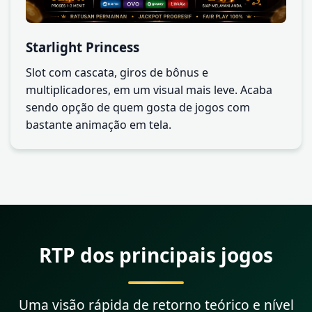
Starlight Princess
Slot com cascata, giros de bônus e
multiplicadores, em um visual mais leve. Acaba
sendo opção de quem gosta de jogos com
bastante animação em tela.
RTP dos principais jogos
Uma visão rápida de retorno teórico e nível