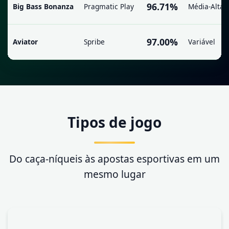
96.71%
Big Bass Bonanza
Pragmatic Play
Média-Alta
97.00%
Aviator
Spribe
Variável
Tipos de jogo
Do caça‑níqueis às apostas esportivas em um
mesmo lugar