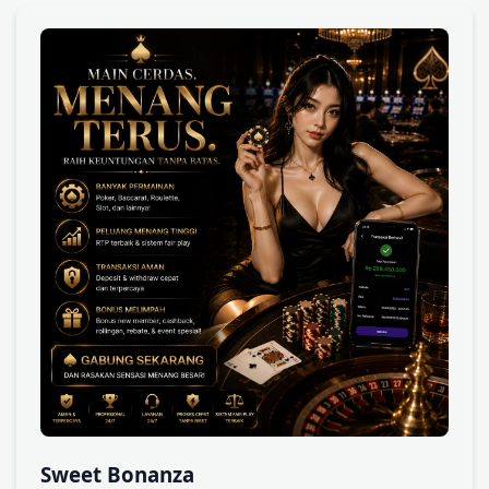
Sweet Bonanza