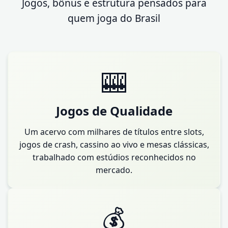
Jogos, bônus e estrutura pensados para
quem joga do Brasil
🎰
Jogos de Qualidade
Um acervo com milhares de títulos entre slots,
jogos de crash, cassino ao vivo e mesas clássicas,
trabalhado com estúdios reconhecidos no
mercado.
💰