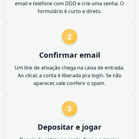
email e telefone com DDD e crie uma senha. O
formulário é curto e direto.
2
Confirmar email
Um link de ativação chega na caixa de entrada.
Ao clicar, a conta é liberada pra login. Se não
aparecer, vale conferir o spam.
3
Depositar e jogar