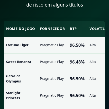
de risco em alguns títulos
NOME DO JOGO
FORNECEDOR
RTP
VOLATILI
96.50%
Fortune Tiger
Pragmatic Play
Alta
96.48%
Sweet Bonanza
Pragmatic Play
Alta
Gates of
96.50%
Pragmatic Play
Alta
Olympus
Starlight
96.50%
Pragmatic Play
Alta
Princess