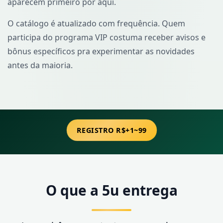
aparecem primeiro por aqui.
O catálogo é atualizado com frequência. Quem
participa do programa VIP costuma receber avisos e
bônus específicos pra experimentar as novidades
antes da maioria.
REGISTRO R$+1~99
O que a 5u entrega