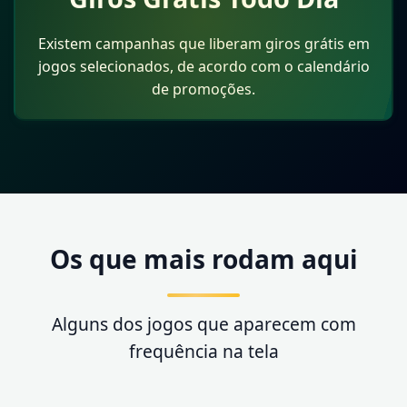
Existem campanhas que liberam giros grátis em
jogos selecionados, de acordo com o calendário
de promoções.
Os que mais rodam aqui
Alguns dos jogos que aparecem com
frequência na tela