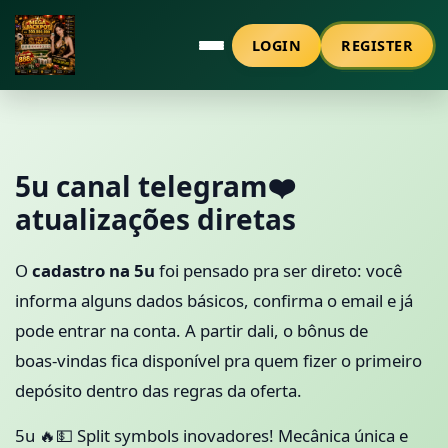
LOGIN
REGISTER
5u canal telegram❤️
atualizações diretas
O
cadastro na 5u
foi pensado pra ser direto: você
informa alguns dados básicos, confirma o email e já
pode entrar na conta. A partir dali, o bônus de
boas‑vindas fica disponível pra quem fizer o primeiro
depósito dentro das regras da oferta.
5u 🔥💵 Split symbols inovadores! Mecânica única e