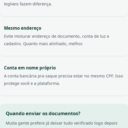
legíveis fazem diferença.
Mesmo endereço
Evite misturar endereço de documento, conta de luz e
cadastro. Quanto mais alinhado, melhor.
Conta em nome próprio
A conta bancária pra saque precisa estar no mesmo CPF. Isso
protege você e a plataforma.
Quando enviar os documentos?
Muita gente prefere já deixar tudo verificado logo depois