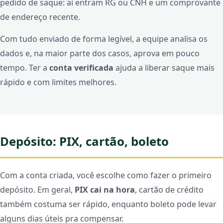
pedido de saque: aí entram RG ou CNH e um comprovante
de endereço recente.
Com tudo enviado de forma legível, a equipe analisa os
dados e, na maior parte dos casos, aprova em pouco
tempo. Ter a
conta verificada
ajuda a liberar saque mais
rápido e com limites melhores.
Depósito: PIX, cartão, boleto
Com a conta criada, você escolhe como fazer o primeiro
depósito. Em geral,
PIX cai na hora
, cartão de crédito
também costuma ser rápido, enquanto boleto pode levar
alguns dias úteis pra compensar.