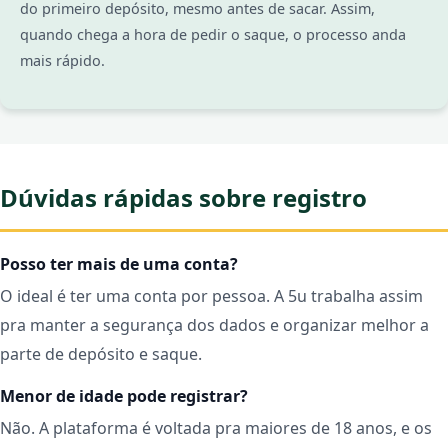
do primeiro depósito, mesmo antes de sacar. Assim,
quando chega a hora de pedir o saque, o processo anda
mais rápido.
Dúvidas rápidas sobre registro
Posso ter mais de uma conta?
O ideal é ter uma conta por pessoa. A 5u trabalha assim
pra manter a segurança dos dados e organizar melhor a
parte de depósito e saque.
Menor de idade pode registrar?
Não. A plataforma é voltada pra maiores de 18 anos, e os