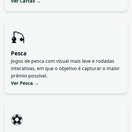
Ver Cartas →
🎣
Pesca
Jogos de pesca com visual mais leve e rodadas
interativas, em que o objetivo é capturar o maior
prêmio possível.
Ver Pesca →
⚽