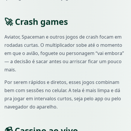
🚀 Crash games
Aviator, Spaceman e outros jogos de crash focam em
rodadas curtas. O multiplicador sobe até o momento
em que o avião, foguete ou personagem “vai embora”
— a decisão é sacar antes ou arriscar ficar um pouco
mais.
Por serem rápidos e diretos, esses jogos combinam
bem com sessões no celular. A tela é mais limpa e dá
pra jogar em intervalos curtos, seja pelo app ou pelo
navegador do aparelho.
📹 Cassino ao vivo