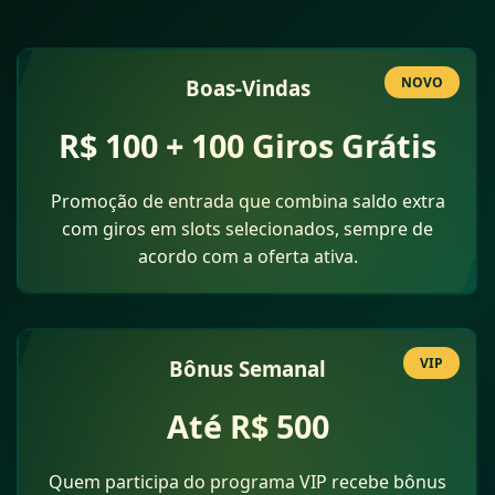
NOVO
Boas-Vindas
R$ 100 + 100 Giros Grátis
Promoção de entrada que combina saldo extra
com giros em slots selecionados, sempre de
acordo com a oferta ativa.
VIP
Bônus Semanal
Até R$ 500
Quem participa do programa VIP recebe bônus