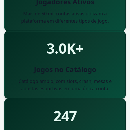
Jogadores Ativos
Mais de 50 mil contas ativas utilizam a
plataforma em diferentes tipos de jogo.
3.0K+
Jogos no Catálogo
Catálogo amplo, com slots, crash, mesas e
apostas esportivas em uma única conta.
247