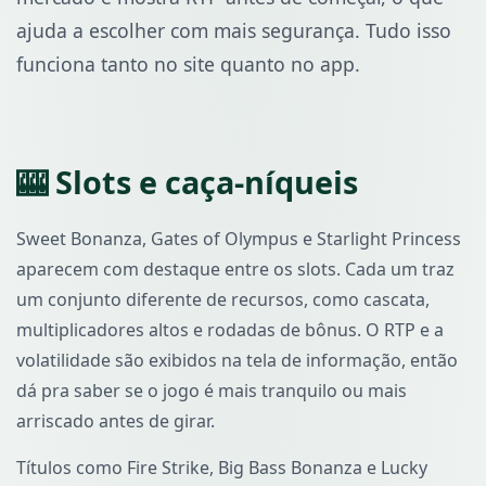
ajuda a escolher com mais segurança. Tudo isso
funciona tanto no site quanto no app.
🎰 Slots e caça-níqueis
Sweet Bonanza, Gates of Olympus e Starlight Princess
aparecem com destaque entre os slots. Cada um traz
um conjunto diferente de recursos, como cascata,
multiplicadores altos e rodadas de bônus. O RTP e a
volatilidade são exibidos na tela de informação, então
dá pra saber se o jogo é mais tranquilo ou mais
arriscado antes de girar.
Títulos como Fire Strike, Big Bass Bonanza e Lucky