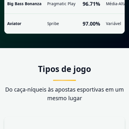
96.71%
Big Bass Bonanza
Pragmatic Play
Média-Alta
97.00%
Aviator
Spribe
Variável
Tipos de jogo
Do caça‑níqueis às apostas esportivas em um
mesmo lugar