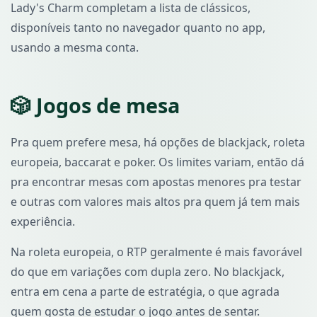
Lady's Charm completam a lista de clássicos,
disponíveis tanto no navegador quanto no app,
usando a mesma conta.
🎲 Jogos de mesa
Pra quem prefere mesa, há opções de blackjack, roleta
europeia, baccarat e poker. Os limites variam, então dá
pra encontrar mesas com apostas menores pra testar
e outras com valores mais altos pra quem já tem mais
experiência.
Na roleta europeia, o RTP geralmente é mais favorável
do que em variações com dupla zero. No blackjack,
entra em cena a parte de estratégia, o que agrada
quem gosta de estudar o jogo antes de sentar.