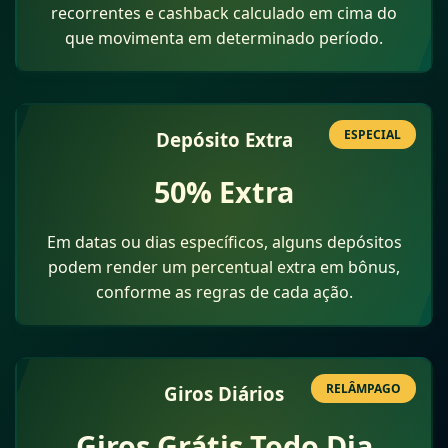
recorrentes e cashback calculado em cima do
que movimenta em determinado período.
ESPECIAL
Depósito Extra
50% Extra
Em datas ou dias específicos, alguns depósitos
podem render um percentual extra em bônus,
conforme as regras de cada ação.
RELÂMPAGO
Giros Diários
Giros Grátis Todo Dia