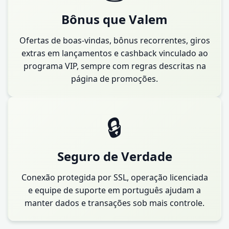
Bônus que Valem
Ofertas de boas‑vindas, bônus recorrentes, giros
extras em lançamentos e cashback vinculado ao
programa VIP, sempre com regras descritas na
página de promoções.
🔒
Seguro de Verdade
Conexão protegida por SSL, operação licenciada
e equipe de suporte em português ajudam a
manter dados e transações sob mais controle.