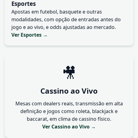
Esportes
Apostas em futebol, basquete e outras
modalidades, com opção de entradas antes do
jogo e ao vivo, e odds ajustadas ao mercado.
Ver Esportes →
🎥
Cassino ao Vivo
Mesas com dealers reais, transmissão em alta
definição e jogos como roleta, blackjack e
baccarat, em clima de cassino físico.
Ver Cassino ao Vivo →