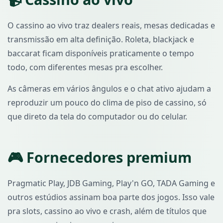
O cassino ao vivo traz dealers reais, mesas dedicadas e
transmissão em alta definição. Roleta, blackjack e
baccarat ficam disponíveis praticamente o tempo
todo, com diferentes mesas pra escolher.
As câmeras em vários ângulos e o chat ativo ajudam a
reproduzir um pouco do clima de piso de cassino, só
que direto da tela do computador ou do celular.
🎮 Fornecedores premium
Pragmatic Play, JDB Gaming, Play'n GO, TADA Gaming e
outros estúdios assinam boa parte dos jogos. Isso vale
pra slots, cassino ao vivo e crash, além de títulos que