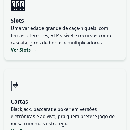
🎰
Slots
Uma variedade grande de caça‑níqueis, com
temas diferentes, RTP visível e recursos como
cascata, giros de bônus e multiplicadores.
Ver Slots →
🃏
Cartas
Blackjack, baccarat e poker em versões
eletrônicas e ao vivo, pra quem prefere jogo de
mesa com mais estratégia.