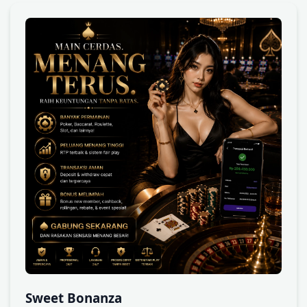
Sweet Bonanza