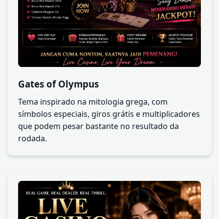
Gates of Olympus
Tema inspirado na mitologia grega, com
símbolos especiais, giros grátis e multiplicadores
que podem pesar bastante no resultado da
rodada.