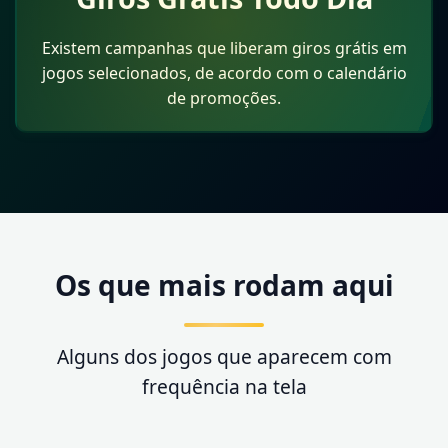
Existem campanhas que liberam giros grátis em
jogos selecionados, de acordo com o calendário
de promoções.
Os que mais rodam aqui
Alguns dos jogos que aparecem com
frequência na tela