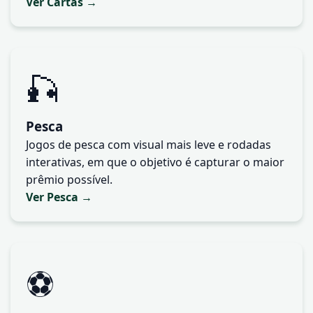
Ver Cartas →
🎣
Pesca
Jogos de pesca com visual mais leve e rodadas
interativas, em que o objetivo é capturar o maior
prêmio possível.
Ver Pesca →
⚽