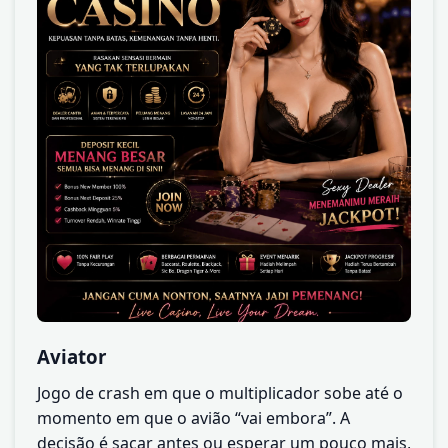
Aviator
Jogo de crash em que o multiplicador sobe até o
momento em que o avião “vai embora”. A
decisão é sacar antes ou esperar um pouco mais,