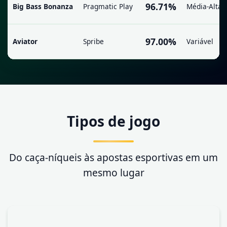
96.71%
Big Bass Bonanza
Pragmatic Play
Média-Alta
97.00%
Aviator
Spribe
Variável
Tipos de jogo
Do caça‑níqueis às apostas esportivas em um
mesmo lugar