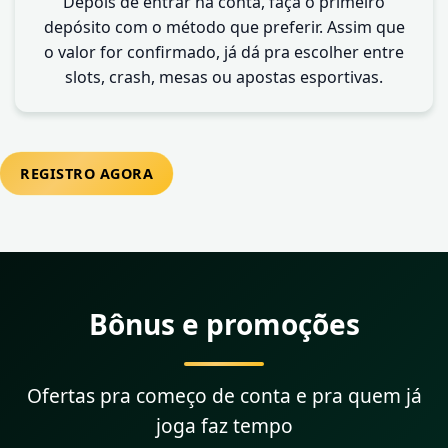
Depois de entrar na conta, faça o primeiro
depósito com o método que preferir. Assim que
o valor for confirmado, já dá pra escolher entre
slots, crash, mesas ou apostas esportivas.
REGISTRO AGORA
Bônus e promoções
Ofertas pra começo de conta e pra quem já
joga faz tempo