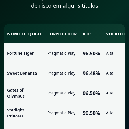
de risco em alguns títulos
NOME DO JOGO
FORNECEDOR
RTP
VOLATILI
96.50%
Fortune Tiger
Pragmatic Play
Alta
96.48%
Sweet Bonanza
Pragmatic Play
Alta
Gates of
96.50%
Pragmatic Play
Alta
Olympus
Starlight
96.50%
Pragmatic Play
Alta
Princess