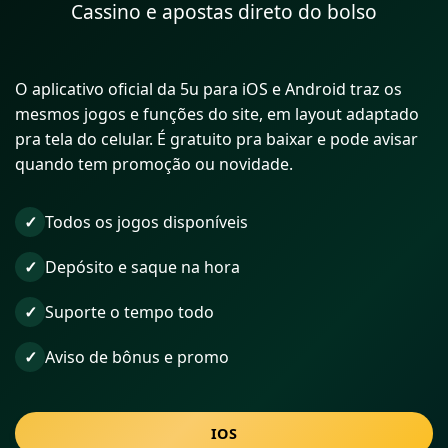
Cassino e apostas direto do bolso
O aplicativo oficial da 5u para iOS e Android traz os
mesmos jogos e funções do site, em layout adaptado
pra tela do celular. É gratuito pra baixar e pode avisar
quando tem promoção ou novidade.
✓
Todos os jogos disponíveis
✓
Depósito e saque na hora
✓
Suporte o tempo todo
✓
Aviso de bônus e promo
IOS