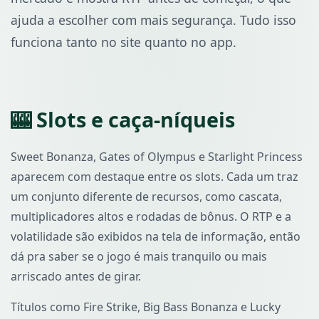
ajuda a escolher com mais segurança. Tudo isso
funciona tanto no site quanto no app.
🎰 Slots e caça-níqueis
Sweet Bonanza, Gates of Olympus e Starlight Princess
aparecem com destaque entre os slots. Cada um traz
um conjunto diferente de recursos, como cascata,
multiplicadores altos e rodadas de bônus. O RTP e a
volatilidade são exibidos na tela de informação, então
dá pra saber se o jogo é mais tranquilo ou mais
arriscado antes de girar.
Títulos como Fire Strike, Big Bass Bonanza e Lucky