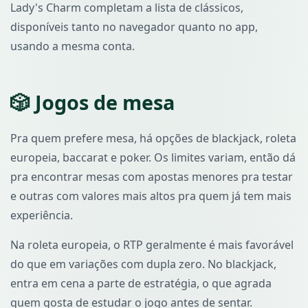
Lady's Charm completam a lista de clássicos,
disponíveis tanto no navegador quanto no app,
usando a mesma conta.
🎲 Jogos de mesa
Pra quem prefere mesa, há opções de blackjack, roleta
europeia, baccarat e poker. Os limites variam, então dá
pra encontrar mesas com apostas menores pra testar
e outras com valores mais altos pra quem já tem mais
experiência.
Na roleta europeia, o RTP geralmente é mais favorável
do que em variações com dupla zero. No blackjack,
entra em cena a parte de estratégia, o que agrada
quem gosta de estudar o jogo antes de sentar.