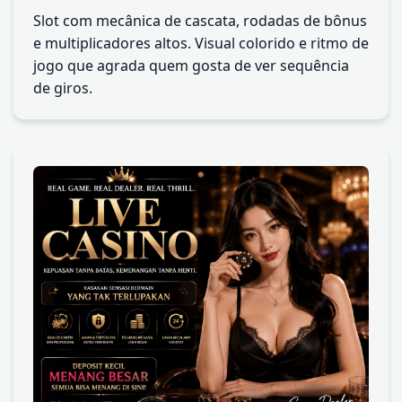
Slot com mecânica de cascata, rodadas de bônus
e multiplicadores altos. Visual colorido e ritmo de
jogo que agrada quem gosta de ver sequência
de giros.