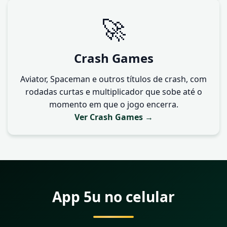
🚀
Crash Games
Aviator, Spaceman e outros títulos de crash, com
rodadas curtas e multiplicador que sobe até o
momento em que o jogo encerra.
Ver Crash Games →
App 5u no celular