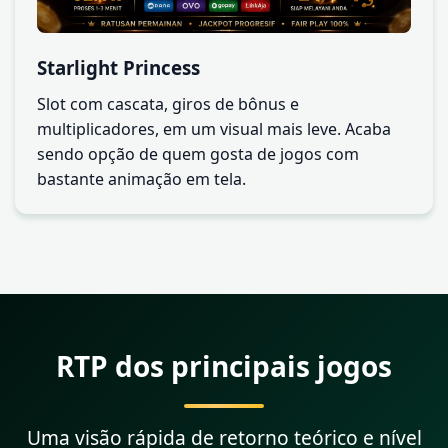
Starlight Princess
Slot com cascata, giros de bônus e
multiplicadores, em um visual mais leve. Acaba
sendo opção de quem gosta de jogos com
bastante animação em tela.
RTP dos principais jogos
Uma visão rápida de retorno teórico e nível