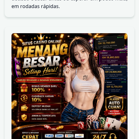
em rodadas rápidas.