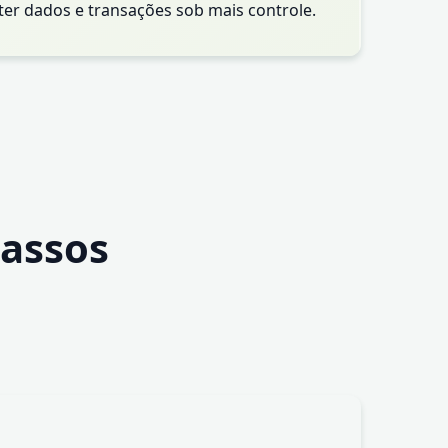
er dados e transações sob mais controle.
assos