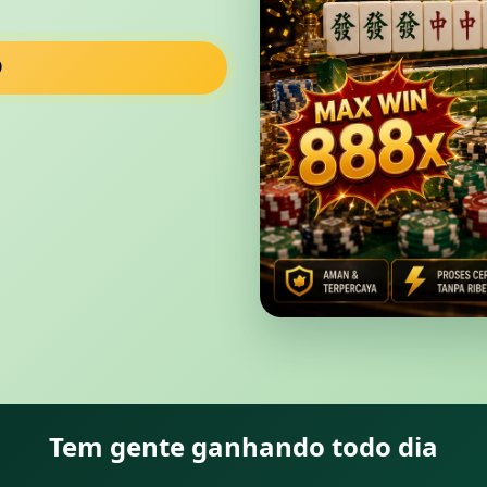
9
Tem gente ganhando todo dia