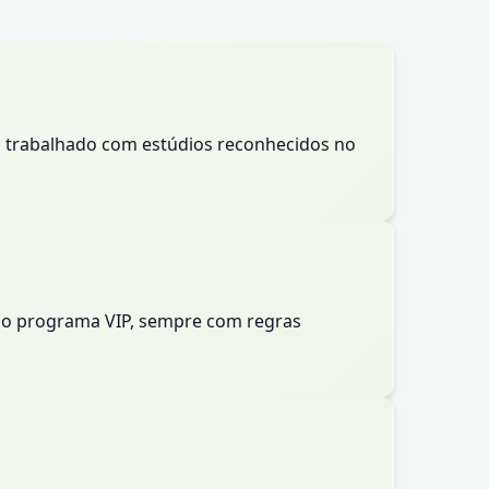
as, trabalhado com estúdios reconhecidos no
 ao programa VIP, sempre com regras