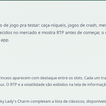
de jogo pra testar: caça‑níqueis, jogos de crash, mes
ecidos no mercado e mostra RTP antes de começar, o 
 app.
rincess aparecem com destaque entre os slots. Cada um tr
us. O RTP e a volatilidade são exibidos na tela de informaçã
ucky Lady's Charm completam a lista de clássicos, disponív