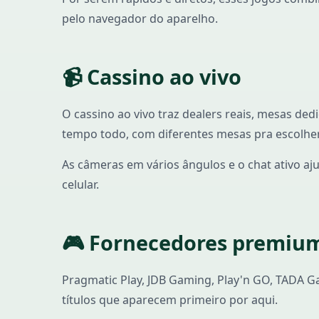
pelo navegador do aparelho.
📹 Cassino ao vivo
O cassino ao vivo traz dealers reais, mesas ded
tempo todo, com diferentes mesas pra escolher
As câmeras em vários ângulos e o chat ativo aj
celular.
🎮 Fornecedores premiu
Pragmatic Play, JDB Gaming, Play'n GO, TADA Gam
títulos que aparecem primeiro por aqui.