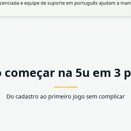
icenciada e equipe de suporte em português ajudam a mant
 começar na 5u em 3 p
Do cadastro ao primeiro jogo sem complicar