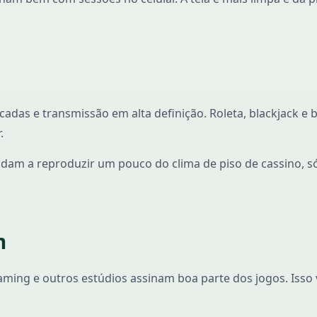
icadas e transmissão em alta definição. Roleta, blackjack e
.
udam a reproduzir um pouco do clima de piso de cassino, s
m
ing e outros estúdios assinam boa parte dos jogos. Isso va