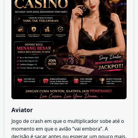
Aviator
Jogo de crash em que o multiplicador sobe até o
momento em que o avião “vai embora”. A
decisão é sacar antes ou esperar um pouco mais,