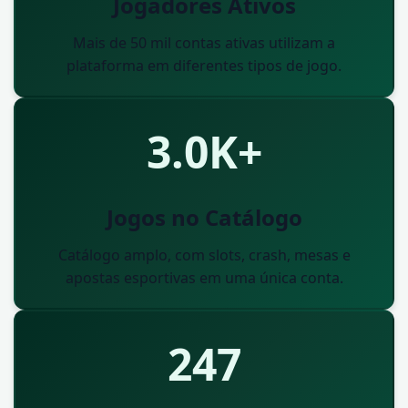
Jogadores Ativos
Mais de 50 mil contas ativas utilizam a
plataforma em diferentes tipos de jogo.
3.0K+
Jogos no Catálogo
Catálogo amplo, com slots, crash, mesas e
apostas esportivas em uma única conta.
247