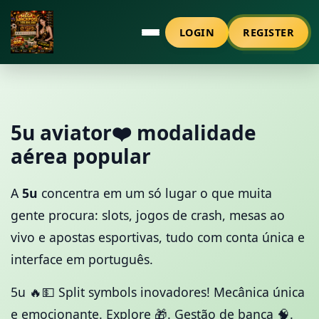
LOGIN
REGISTER
5u aviator❤️ modalidade
aérea popular
A
5u
concentra em um só lugar o que muita
gente procura: slots, jogos de crash, mesas ao
vivo e apostas esportivas, tudo com conta única e
interface em português.
5u 🔥💵 Split symbols inovadores! Mecânica única
e emocionante. Explore 🎁. Gestão de banca 🧠.