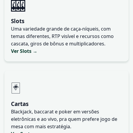
🎰
Slots
Uma variedade grande de caça‑níqueis, com
temas diferentes, RTP visível e recursos como
cascata, giros de bônus e multiplicadores.
Ver Slots →
🃏
Cartas
Blackjack, baccarat e poker em versões
eletrônicas e ao vivo, pra quem prefere jogo de
mesa com mais estratégia.