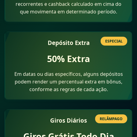
recorrentes e cashback calculado em cima do
que movimenta em determinado período.
ESPECIAL
Depósito Extra
50% Extra
Em datas ou dias específicos, alguns depósitos
podem render um percentual extra em bônus,
conforme as regras de cada ação.
RELÂMPAGO
Giros Diários
Giros Grátis Todo Dia