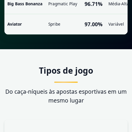
96.71%
Big Bass Bonanza
Pragmatic Play
Média-Alta
97.00%
Aviator
Spribe
Variável
Tipos de jogo
Do caça‑níqueis às apostas esportivas em um
mesmo lugar