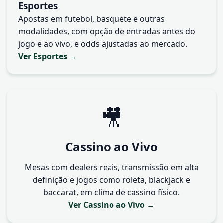
Esportes
Apostas em futebol, basquete e outras
modalidades, com opção de entradas antes do
jogo e ao vivo, e odds ajustadas ao mercado.
Ver Esportes →
🎥
Cassino ao Vivo
Mesas com dealers reais, transmissão em alta
definição e jogos como roleta, blackjack e
baccarat, em clima de cassino físico.
Ver Cassino ao Vivo →