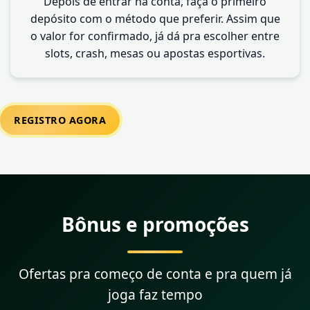
Depois de entrar na conta, faça o primeiro
depósito com o método que preferir. Assim que
o valor for confirmado, já dá pra escolher entre
slots, crash, mesas ou apostas esportivas.
REGISTRO AGORA
Bônus e promoções
Ofertas pra começo de conta e pra quem já
joga faz tempo