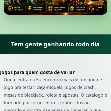
Tem gente ganhando todo dia
Jogos para quem gosta de variar
Quem entra na 5u encontra mais de um tipo de
jogo pra testar: caça‑níqueis, jogos de crash,
mesas de blackjack, roleta e apostas. O catálogo é
formado por fornecedores conhecidos no
mercado e mostra RTP antes de começar, o que