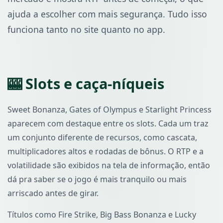
ajuda a escolher com mais segurança. Tudo isso
funciona tanto no site quanto no app.
🎰 Slots e caça-níqueis
Sweet Bonanza, Gates of Olympus e Starlight Princess
aparecem com destaque entre os slots. Cada um traz
um conjunto diferente de recursos, como cascata,
multiplicadores altos e rodadas de bônus. O RTP e a
volatilidade são exibidos na tela de informação, então
dá pra saber se o jogo é mais tranquilo ou mais
arriscado antes de girar.
Títulos como Fire Strike, Big Bass Bonanza e Lucky