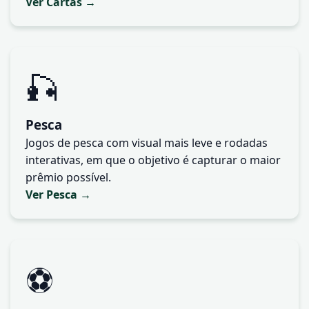
Ver Cartas →
🎣
Pesca
Jogos de pesca com visual mais leve e rodadas
interativas, em que o objetivo é capturar o maior
prêmio possível.
Ver Pesca →
⚽