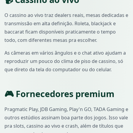
O cassino ao vivo traz dealers reais, mesas dedicadas e
transmissão em alta definição. Roleta, blackjack e
baccarat ficam disponíveis praticamente o tempo
todo, com diferentes mesas pra escolher.
As câmeras em vários ângulos e o chat ativo ajudam a
reproduzir um pouco do clima de piso de cassino, só
que direto da tela do computador ou do celular.
🎮 Fornecedores premium
Pragmatic Play, JDB Gaming, Play'n GO, TADA Gaming e
outros estúdios assinam boa parte dos jogos. Isso vale
pra slots, cassino ao vivo e crash, além de títulos que