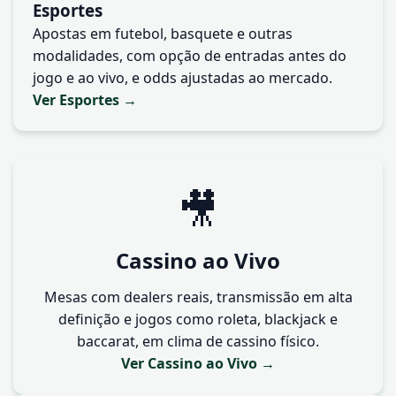
Esportes
Apostas em futebol, basquete e outras
modalidades, com opção de entradas antes do
jogo e ao vivo, e odds ajustadas ao mercado.
Ver Esportes →
🎥
Cassino ao Vivo
Mesas com dealers reais, transmissão em alta
definição e jogos como roleta, blackjack e
baccarat, em clima de cassino físico.
Ver Cassino ao Vivo →