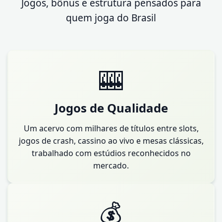
Jogos, bônus e estrutura pensados para
quem joga do Brasil
🎰
Jogos de Qualidade
Um acervo com milhares de títulos entre slots,
jogos de crash, cassino ao vivo e mesas clássicas,
trabalhado com estúdios reconhecidos no
mercado.
💰