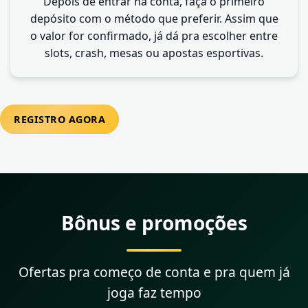
Depois de entrar na conta, faça o primeiro
depósito com o método que preferir. Assim que
o valor for confirmado, já dá pra escolher entre
slots, crash, mesas ou apostas esportivas.
REGISTRO AGORA
Bônus e promoções
Ofertas pra começo de conta e pra quem já
joga faz tempo