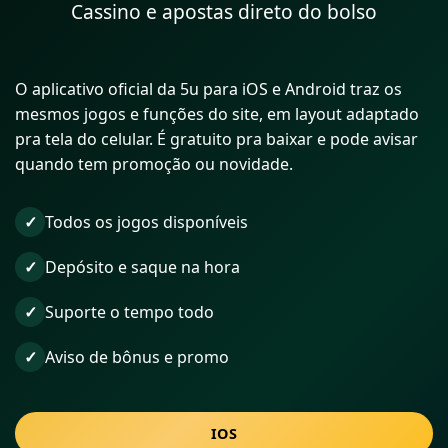
Cassino e apostas direto do bolso
O aplicativo oficial da 5u para iOS e Android traz os
mesmos jogos e funções do site, em layout adaptado
pra tela do celular. É gratuito pra baixar e pode avisar
quando tem promoção ou novidade.
✓
Todos os jogos disponíveis
✓
Depósito e saque na hora
✓
Suporte o tempo todo
✓
Aviso de bônus e promo
IOS