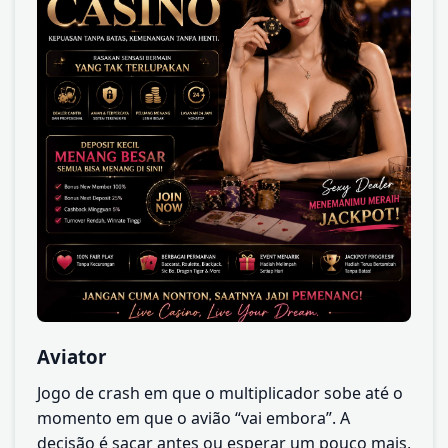
Aviator
Jogo de crash em que o multiplicador sobe até o
momento em que o avião “vai embora”. A
decisão é sacar antes ou esperar um pouco mais,