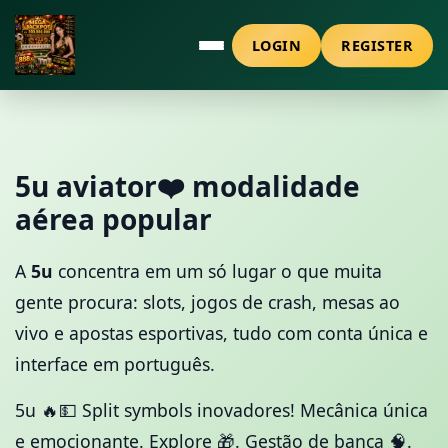
LOGIN
REGISTER
5u aviator❤️ modalidade
aérea popular
A
5u
concentra em um só lugar o que muita
gente procura: slots, jogos de crash, mesas ao
vivo e apostas esportivas, tudo com conta única e
interface em português.
5u 🔥💵 Split symbols inovadores! Mecânica única
e emocionante. Explore 🎁. Gestão de banca 🧠.