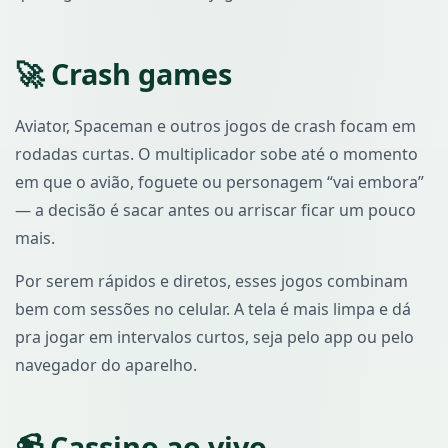
🚀 Crash games
Aviator, Spaceman e outros jogos de crash focam em
rodadas curtas. O multiplicador sobe até o momento
em que o avião, foguete ou personagem “vai embora”
— a decisão é sacar antes ou arriscar ficar um pouco
mais.
Por serem rápidos e diretos, esses jogos combinam
bem com sessões no celular. A tela é mais limpa e dá
pra jogar em intervalos curtos, seja pelo app ou pelo
navegador do aparelho.
📹 Cassino ao vivo