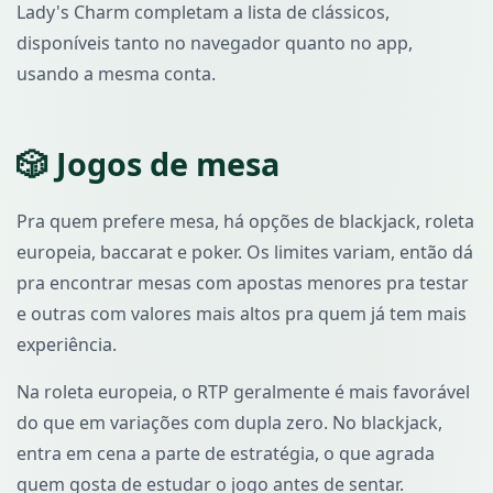
Lady's Charm completam a lista de clássicos,
disponíveis tanto no navegador quanto no app,
usando a mesma conta.
🎲 Jogos de mesa
Pra quem prefere mesa, há opções de blackjack, roleta
europeia, baccarat e poker. Os limites variam, então dá
pra encontrar mesas com apostas menores pra testar
e outras com valores mais altos pra quem já tem mais
experiência.
Na roleta europeia, o RTP geralmente é mais favorável
do que em variações com dupla zero. No blackjack,
entra em cena a parte de estratégia, o que agrada
quem gosta de estudar o jogo antes de sentar.