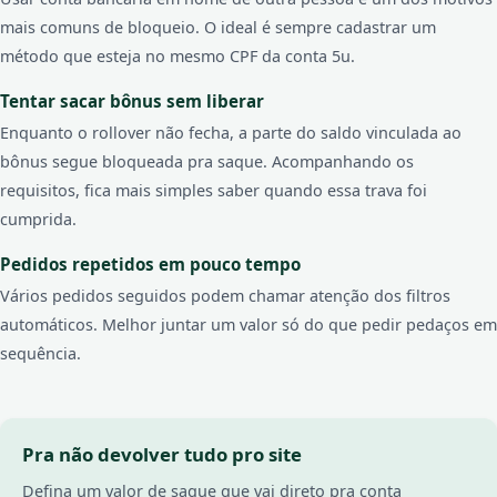
mais comuns de bloqueio. O ideal é sempre cadastrar um
método que esteja no mesmo CPF da conta 5u.
Tentar sacar bônus sem liberar
Enquanto o rollover não fecha, a parte do saldo vinculada ao
bônus segue bloqueada pra saque. Acompanhando os
requisitos, fica mais simples saber quando essa trava foi
cumprida.
Pedidos repetidos em pouco tempo
Vários pedidos seguidos podem chamar atenção dos filtros
automáticos. Melhor juntar um valor só do que pedir pedaços em
sequência.
Pra não devolver tudo pro site
Defina um valor de saque que vai direto pra conta