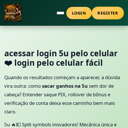
LOGIN
REGISTER
acessar login 5u pelo celular
❤️ login pelo celular fácil
Quando os resultados começam a aparecer, a dúvida
vira outra: como
sacar ganhos na 5u
sem dor de
cabeça? Entender saque PIX, rollover de bônus e
verificação de conta deixa esse caminho bem mais
claro.
5u 🔥💵 Split symbols inovadores! Mecânica única e