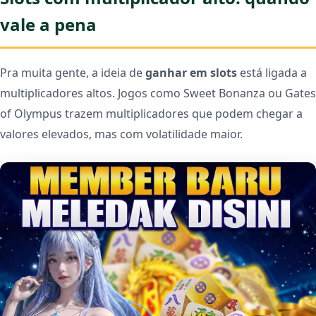
vale a pena
Pra muita gente, a ideia de
ganhar em slots
está ligada a
multiplicadores altos. Jogos como Sweet Bonanza ou Gates
of Olympus trazem multiplicadores que podem chegar a
valores elevados, mas com volatilidade maior.