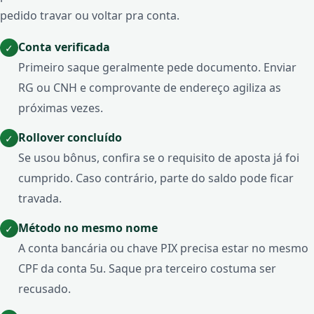
pedido travar ou voltar pra conta.
Conta verificada
✓
Primeiro saque geralmente pede documento. Enviar
RG ou CNH e comprovante de endereço agiliza as
próximas vezes.
Rollover concluído
✓
Se usou bônus, confira se o requisito de aposta já foi
cumprido. Caso contrário, parte do saldo pode ficar
travada.
Método no mesmo nome
✓
A conta bancária ou chave PIX precisa estar no mesmo
CPF da conta 5u. Saque pra terceiro costuma ser
recusado.