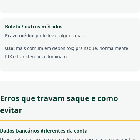
Boleto / outros métodos
Prazo médio:
pode levar alguns dias.
Uso:
mais comum em depósitos; pra saque, normalmente
PIX e transferência dominam.
Erros que travam saque e como
evitar
Dados bancários diferentes da conta
Usar conta bancária em nome de outra pessoa é um dos motivos