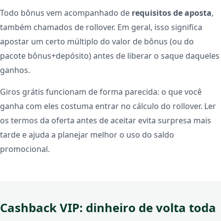
Todo bônus vem acompanhado de
requisitos de aposta
,
também chamados de rollover. Em geral, isso significa
apostar um certo múltiplo do valor de bônus (ou do
pacote bônus+depósito) antes de liberar o saque daqueles
ganhos.
Giros grátis funcionam de forma parecida: o que você
ganha com eles costuma entrar no cálculo do rollover. Ler
os termos da oferta antes de aceitar evita surpresa mais
tarde e ajuda a planejar melhor o uso do saldo
promocional.
Cashback VIP: dinheiro de volta toda